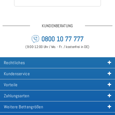
Ge
is
KUNDENBERATUNG
0800 10 77 777
(9:00-12:00 Uhr / Mo. - Fr. / kostenfrei in DE)
Rechtliches
Kundenservice
Vorteile
Zahlungsarten
Weitere Bettengrößen