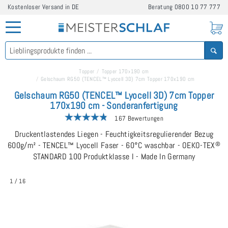
Kostenloser Versand in DE
Beratung
0800 10 77 777
Topper
Topper 170x190 cm
Gelschaum RG50 (TENCEL™ Lyocell 3D) 7cm Topper 170x190 cm
Gelschaum RG50 (TENCEL™ Lyocell 3D) 7cm Topper
170x190 cm - Sonderanfertigung
167 Bewertungen
Druckentlastendes Liegen - Feuchtigkeitsregulierender Bezug
600g/m² - TENCEL™ Lyocell Faser - 60°C waschbar - OEKO-TEX
®
STANDARD 100 Produktklasse I - Made In Germany
1
/
16