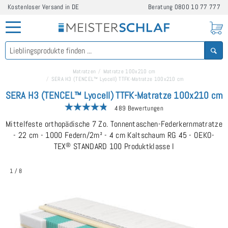
Kostenloser Versand in DE
Beratung
0800 10 77 777
Matratzen
Matratze 100x210 cm
SERA H3 (TENCEL™ Lyocell) TTFK-Matratze 100x210 cm
SERA H3 (TENCEL™ Lyocell) TTFK-Matratze 100x210 cm
489 Bewertungen
Mittelfeste orthopädische 7 Zo. Tonnentaschen-Federkernmatratze
- 22 cm - 1000 Federn/2m² - 4 cm Kaltschaum RG 45 - OEKO-
TEX
®
STANDARD 100 Produktklasse I
1
/
8