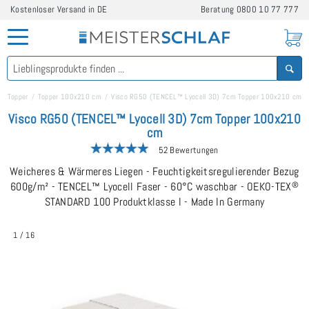
Kostenloser Versand in DE
Beratung
0800 10 77 777
Topper
Topper 100x210 cm
Visco RG50 (TENCEL™ Lyocell 3D) 7cm Topper 100x210 cm
Visco RG50 (TENCEL™ Lyocell 3D) 7cm Topper 100x210
cm
52 Bewertungen
Weicheres & Wärmeres Liegen - Feuchtigkeitsregulierender Bezug
600g/m² - TENCEL™ Lyocell Faser - 60°C waschbar - OEKO-TEX
®
STANDARD 100 Produktklasse I - Made In Germany
1
/
16