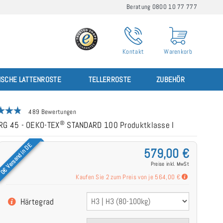
Beratung 0800 10 77 777
Kontakt
Warenkorb
ISCHE LATTENROSTE
TELLERROSTE
ZUBEHÖR
489 Bewertungen
®
 RG 45 - OEKO-TEX
STANDARD 100 Produktklasse I
0€ Versand in DE
579,00 €
Preise inkl. MwSt
Kaufen Sie 2 zum Preis von je
564,00 €
Härtegrad