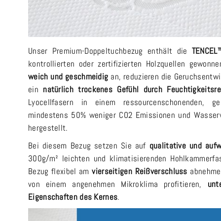
Unser Premium-Doppeltuchbezug enthält die
TENCEL™
kontrollierten oder zertifizierten Holzquellen gewonn
weich und geschmeidig
an, reduzieren die Geruchsentwi
ein
natürlich trockenes Gefühl durch Feuchtigkeitsre
Lyocellfasern in einem ressourcenschonenden, g
mindestens 50% weniger CO2 Emissionen und Wasserve
hergestellt.
Bei diesem Bezug setzen Sie auf
qualitative und aufw
300g/m² leichten und klimatisierenden Hohlkammerfas
Bezug flexibel am
vierseitigen Reißverschluss
abnehmen
von einem angenehmen Mikroklima profitieren,
unt
Eigenschaften des Kernes
.