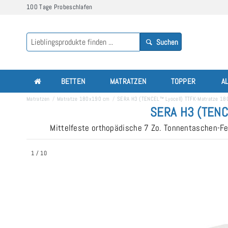
100 Tage Probeschlafen
Suchen
BETTEN
MATRATZEN
TOPPER
A
Matratzen
Matratze 180x190 cm
SERA H3 (TENCEL™ Lyocell) TTFK-Matratze 1
SERA H3 (TENC
Mittelfeste orthopädische 7 Zo. Tonnentaschen-F
1
/
10