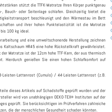
ahtstärken stützt die TTFK-Matratze Ihren Körper punktgenau
-, Bauch- oder Seitenlage schlafen. Gleichzeitig bietet die
chtigkeitstransport beschleunigt und den Wärmestau im Bett
schaften und ihrer hohen Punktelastizität ist die Matratze
bis 100 kg ideal.
Verarbeitung und eine umweltschonende Herstellung zeichnen
us Kaltschaum HR45 eine hohe Rückstellkraft gewährleistet.
 der Matratze ist der 12cm hohe TTF-Kern, der aus thermisch
t. Hierdurch genießen Sie einen hohen Schlafkomfort auf
-Leisten-Lattenrost (Cumulo) / 44-Leisten-Lattenrost (z.B.
teile dieses Artikels auf Schadstoffe geprüft wurden und der
ersteller wird von unabhängigen OEKO-TEX
Instituten auf der
®
oges geprüft. Sie berücksichtigen im Prüfverfahren zahlreiche
nzen, die der menschlichen Gesundheit schaden könnten.