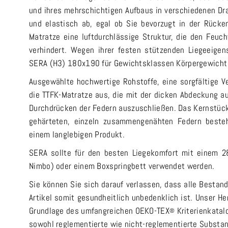
und ihres mehrschichtigen Aufbaus in verschiedenen Dr
und elastisch ab, egal ob Sie bevorzugt in der Rücken
Matratze eine luftdurchlässige Struktur, die den Feu
verhindert. Wegen ihrer festen stützenden Liegeeigen
SERA (H3) 180x190 für Gewichtsklassen Körpergewicht 
Ausgewählte hochwertige Rohstoffe, eine sorgfältige 
die TTFK-Matratze aus, die mit der dicken Abdeckung a
Durchdrücken der Federn auszuschließen. Das Kernstück
gehärteten, einzeln zusammengenähten Federn besteh
einem langlebigen Produkt.
SERA sollte für den besten Liegekomfort mit einem 28
Nimbo) oder einem Boxspringbett verwendet werden.
Sie können Sie sich darauf verlassen, dass alle Bestand
Artikel somit gesundheitlich unbedenklich ist. Unser H
Grundlage des umfangreichen OEKO-TEX
Kriterienkatal
®
sowohl reglementierte wie nicht-reglementierte Substa