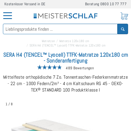
Kostenloser Versand in DE
Beratung
0800 10 77 777
Matratzen
Matratze 120x180 cm
SERA H4 (TENCEL™ Lyocell) TTFK-Matratze 120x180 cm
SERA H4 (TENCEL™ Lyocell) TTFK-Matratze 120x180 cm
- Sonderanfertigung
489 Bewertungen
Mittelfeste orthopädische 7 Zo. Tonnentaschen-Federkernmatratze
- 22 cm - 1000 Federn/2m² - 4 cm Kaltschaum RG 45 - OEKO-
TEX
®
STANDARD 100 Produktklasse I
1
/
8