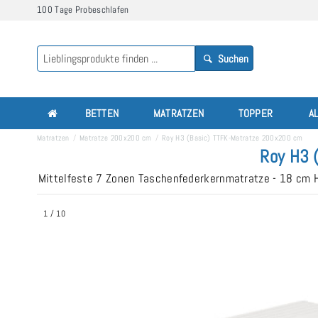
100 Tage Probeschlafen
Suchen
BETTEN
MATRATZEN
TOPPER
A
Matratzen
Matratze 200x200 cm
Roy H3 (Basic) TTFK-Matratze 200x200 cm
Roy H3 
Mittelfeste 7 Zonen Taschenfederkernmatratze - 18 cm
1
/
10