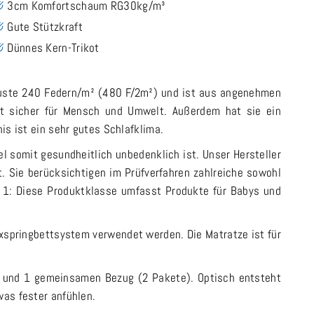
3cm Komfortschaum RG30kg/m³
Gute Stützkraft
Dünnes Kern-Trikot
obuste 240 Federn/m² (480 F/2m²) und ist aus angenehmen
ist sicher für Mensch und Umwelt. Außerdem hat sie ein
is ist ein sehr gutes Schlafklima.
el somit gesundheitlich unbedenklich ist. Unser Hersteller
t. Sie berücksichtigen im Prüfverfahren zahlreiche sowohl
 1: Diese Produktklasse umfasst Produkte für Babys und
xspringbettsystem verwendet werden. Die Matratze ist für
ne und 1 gemeinsamen Bezug (2 Pakete). Optisch entsteht
was fester anfühlen.