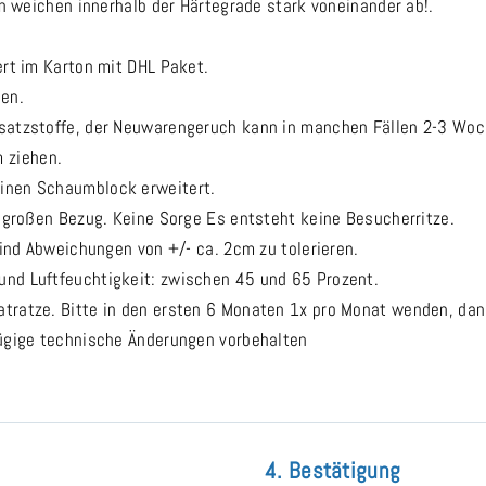
en weichen innerhalb der Härtegrade stark voneinander ab!.
ert im Karton mit DHL Paket.
hen.
usatzstoffe, der Neuwarengeruch kann in manchen Fällen 2-3 Wo
 ziehen.
inen Schaumblock erweitert.
m großen Bezug. Keine Sorge Es entsteht keine Besucherritze.
sind Abweichungen von +/- ca. 2cm zu tolerieren.
nd Luftfeuchtigkeit: zwischen 45 und 65 Prozent.
tratze. Bitte in den ersten 6 Monaten 1x pro Monat wenden, dan
fügige technische Änderungen vorbehalten
4. Bestätigung