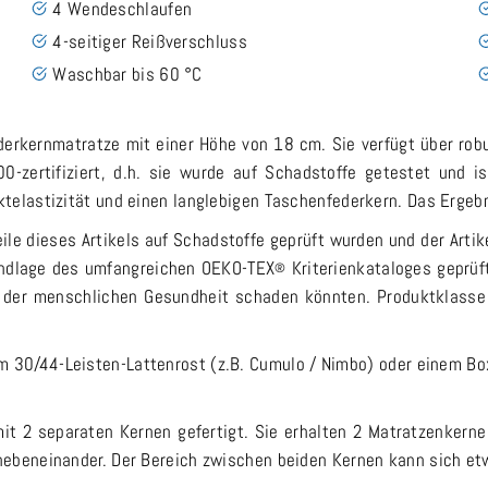
4 Wendeschlaufen
4-seitiger Reißverschluss
Waschbar bis 60 °C
ederkernmatratze mit einer Höhe von 18 cm. Sie verfügt über r
0-zertifiziert, d.h. sie wurde auf Schadstoffe getestet und 
telastizität und einen langlebigen Taschenfederkern. Das Ergebn
ile dieses Artikels auf Schadstoffe geprüft wurden und der Artik
undlage des umfangreichen OEKO-TEX
Kriterienkataloges geprüf
®
ie der menschlichen Gesundheit schaden könnten. Produktklasse
em 30/44-Leisten-Lattenrost (z.B. Cumulo / Nimbo) oder einem Bo
mit 2 separaten Kernen gefertigt. Sie erhalten 2 Matratzenker
nebeneinander. Der Bereich zwischen beiden Kernen kann sich et