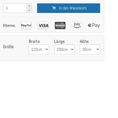
In den Warenkorb
Breite
Länge
Höhe
Größe
Formesse Satinesse Air Silver - Matratzen-Schonbezug in einer