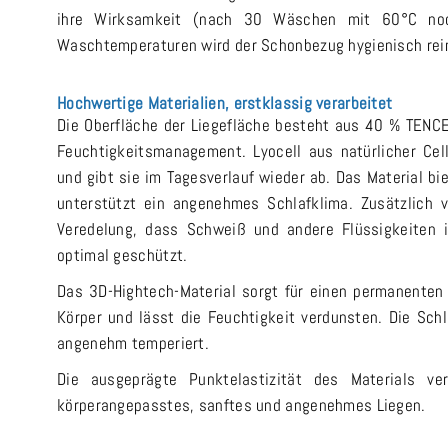
ihre Wirksamkeit (nach 30 Wäschen mit 60°C noc
Waschtemperaturen wird der Schonbezug hygienisch rei
Hochwertige Materialien, erstklassig verarbeitet
Die Oberfläche der Liegefläche besteht aus 40 % TENC
Feuchtigkeitsmanagement. Lyocell aus natürlicher Cel
und gibt sie im Tagesverlauf wieder ab. Das Material bi
unterstützt ein angenehmes Schlafklima. Zusätzlich v
Veredelung, dass Schweiß und andere Flüssigkeiten i
optimal geschützt.
Das 3D-Hightech-Material sorgt für einen permanenten L
Körper und lässt die Feuchtigkeit verdunsten. Die Sch
angenehm temperiert.
Die ausgeprägte Punktelastizität des Materials ve
körperangepasstes, sanftes und angenehmes Liegen.