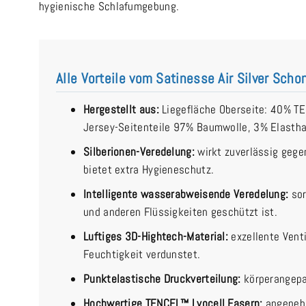
hygienische Schlafumgebung.
Alle Vorteile vom Satinesse Air Silver Sch
Hergestellt aus:
Liegefläche Oberseite: 40% T
Jersey-Seitenteile 97% Baumwolle, 3% Elastha
Silberionen-Veredelung:
wirkt zuverlässig gege
bietet extra Hygieneschutz.
Intelligente wasserabweisende Veredelung:
sor
und anderen Flüssigkeiten geschützt ist.
Luftiges 3D-Hightech-Material:
exzellente Venti
Feuchtigkeit verdunstet.
Punktelastische Druckverteilung:
körperangepa
Hochwertige TENCEL™ Lyocell Fasern:
angenehm