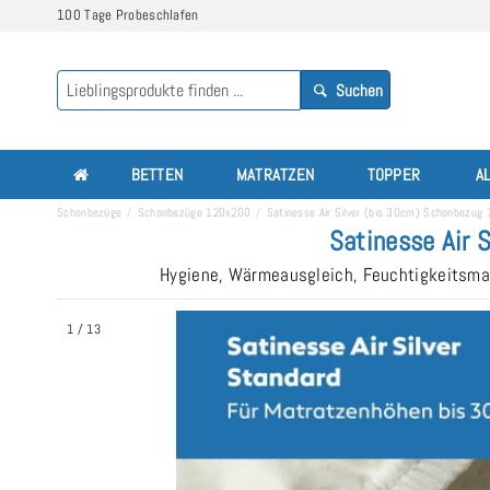
100 Tage Probeschlafen
Suchen
BETTEN
MATRATZEN
TOPPER
A
Schonbezüge
Schonbezüge 120x200
Satinesse Air Silver (bis 30cm) Schonbezu
Satinesse Air 
Hygiene, Wärmeausgleich, Feuchtigkeitsman
1
/
13