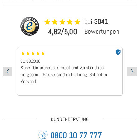
bei
3041
4,82/5,00
Bewertungen
01.08.2026
24
Super Onlineshop, simpel und verständlich
Be
aufgebaut. Preise sind in Ordnung. Schneller
Ad
Versand.
Ic
Ge
is
KUNDENBERATUNG
0800 10 77 777