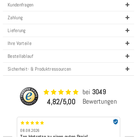
Kundenfragen
Zahlung
Lieferung
Ihre Vorteile
Bestellablauf
Sicherheit- & Produktressourcen
bei
3049
4,82/5,00
Bewertungen
08.08.2026
07
Top Matratze zu einen guten Preis!
Sc