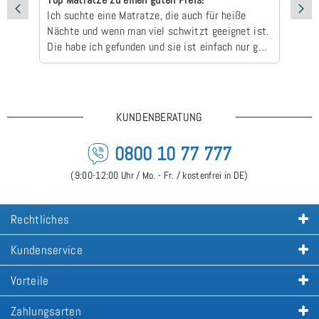
Ich suchte eine Matratze, die auch für heiße
ha
Nächte und wenn man viel schwitzt geeignet ist.
zu
Die habe ich gefunden und sie ist einfach nur gut
👍🏻😃Dass die Lieferzeit länger ist, ist kein
Problem gewesen. Bin sehr zufrieden!
KUNDENBERATUNG
0800 10 77 777
(9:00-12:00 Uhr / Mo. - Fr. / kostenfrei in DE)
Rechtliches
Kundenservice
Vorteile
Zahlungsarten