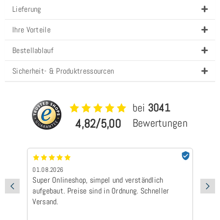
Lieferung
Ihre Vorteile
Bestellablauf
Sicherheit- & Produktressourcen
bei
3041
4,82/5,00
Bewertungen
01.08.2026
24
Super Onlineshop, simpel und verständlich
Be
aufgebaut. Preise sind in Ordnung. Schneller
Ad
Versand.
Ic
Ge