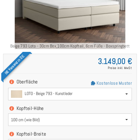
Beige 793 Loto - 30cm Box,100cm Kopfteil, 6cm Füße - Boxspringbett
D
240x210
0€ Versand in DE
3.149,00 €
Preise inkl. MwSt
Oberfläche
Kostenlose Muster
LOTO - Beige 793 - Kunstleder
Kopfteil-Höhe
100 cm (wie Bild)
Kopfteil-Breite