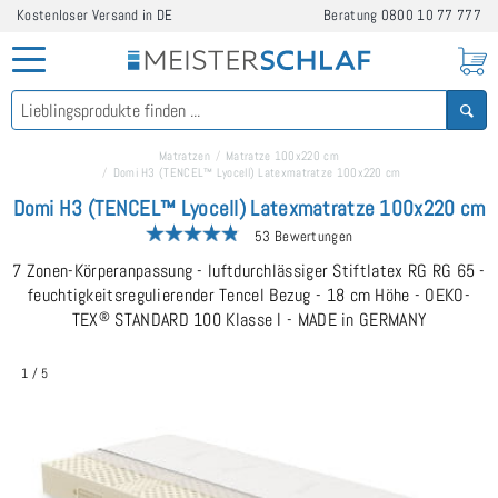
Kostenloser Versand in DE
Beratung
0800 10 77 777
Matratzen
Matratze 100x220 cm
Domi H3 (TENCEL™ Lyocell) Latexmatratze 100x220 cm
Domi H3 (TENCEL™ Lyocell) Latexmatratze 100x220 cm
53 Bewertungen
7 Zonen-Körperanpassung - luftdurchlässiger Stiftlatex RG RG 65 -
feuchtigkeitsregulierender Tencel Bezug - 18 cm Höhe - OEKO-
TEX
®
STANDARD 100 Klasse I - MADE in GERMANY
1
/
5