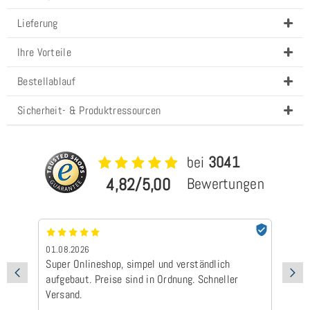
Lieferung
Ihre Vorteile
Bestellablauf
Sicherheit- & Produktressourcen
bei
3041
4,82/5,00
Bewertungen
01.08.2026
24
Super Onlineshop, simpel und verständlich
Be
aufgebaut. Preise sind in Ordnung. Schneller
Ad
Versand.
Ic
Ge