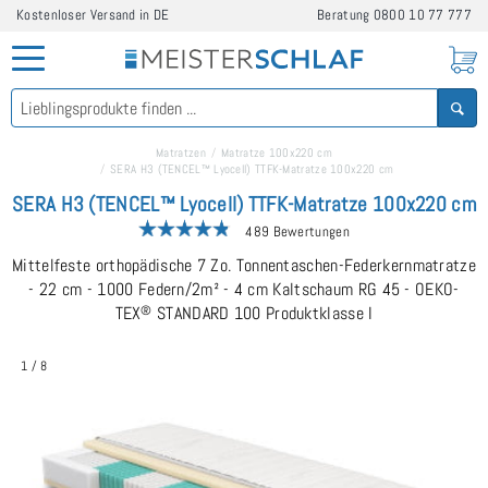
Kostenloser Versand in DE
Beratung
0800 10 77 777
Matratzen
Matratze 100x220 cm
SERA H3 (TENCEL™ Lyocell) TTFK-Matratze 100x220 cm
SERA H3 (TENCEL™ Lyocell) TTFK-Matratze 100x220 cm
489 Bewertungen
Mittelfeste orthopädische 7 Zo. Tonnentaschen-Federkernmatratze
- 22 cm - 1000 Federn/2m² - 4 cm Kaltschaum RG 45 - OEKO-
TEX
®
STANDARD 100 Produktklasse I
1
/
8