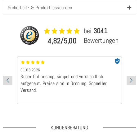
Sicherheit- & Produktressourcen
bei
3041
4,82/5,00
Bewertungen
01.08.2026
24
Super Onlineshop, simpel und verständlich
Be
aufgebaut. Preise sind in Ordnung. Schneller
Ad
Versand.
Ic
Ge
is
KUNDENBERATUNG