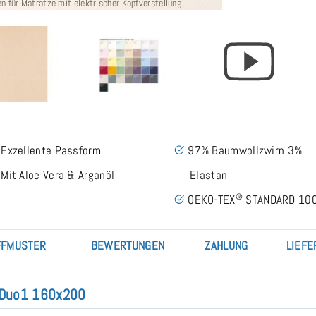
n für Matratze mit elektrischer Kopfverstellung
Exzellente Passform
97% Baumwollzwirn 3%
Mit Aloe Vera & Arganöl
Elastan
®
OEKO-TEX
STANDARD 10
FMUSTER
BEWERTUNGEN
ZAHLUNG
LIEFE
d Duo1 160x200