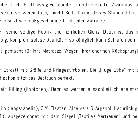
etttuch. Erstklassig verarbeiteter und veredelter Zwirn aus la
rs schön schweren Tuch, macht Bella Donna Jersey Standard Du
en sitzt wie maßgeschneidert auf jeder Matratze
ch seine seidige Haptik und herrlichen Glanz. Dabei ist das 
lebig. Kompromisslose Qualität – so königlich kann Schlafen sein!
ie gemacht für Ihre Matratze. Wegen ihrer enormen Rücksprungk
n Etikett mit Größe und Pflegesymbolen. Die „kluge Ecke“ mit 
d schon sitzt das Betttuch perfekt.
ein Pilling (Knötchen). Denn es werden ausschließlich edelste
rn (langstapelig), 3 % Elastan, Aloe vera & Arganöl. Natürlich 
 ausgezeichnet mit dem Siegel „Textiles Vertrauen“ und her