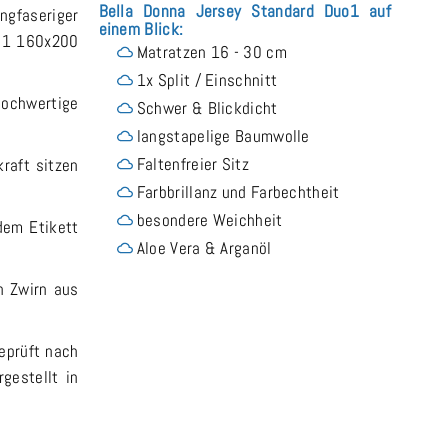
Bella Donna Jersey Standard Duo1 auf
ngfaseriger
einem Blick:
o 1 160x200
Matratzen 16 - 30 cm
1x Split / Einschnitt
hochwertige
Schwer & Blickdicht
langstapelige Baumwolle
Faltenfreier Sitz
raft sitzen
Farbbrillanz und Farbechtheit
besondere Weichheit
dem Etikett
Aloe Vera & Arganöl
n Zwirn aus
geprüft nach
gestellt in