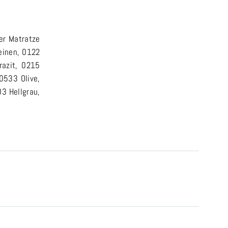
er Matratze
einen, 0122
razit, 0215
0533 Olive,
3 Hellgrau,