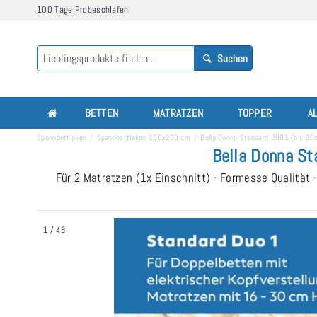
100 Tage Probeschlafen
Suchen
BETTEN
MATRATZEN
TOPPER
A
Spannbettlaken
Spannbettlaken 160x200 cm
Bella Donna Standard DUO1 (bis 30
Bella Donna S
Für 2 Matratzen (1x Einschnitt) - Formesse Qualität -
1
/
46