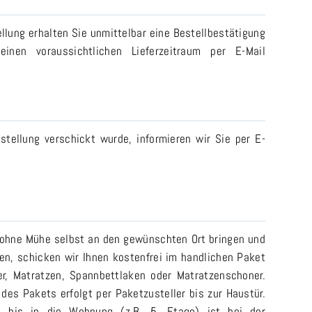
llung erhalten Sie unmittelbar eine Bestellbestätigung
einen voraussichtlichen Lieferzeitraum per E-Mail
stellung verschickt wurde, informieren wir Sie per E-
 ohne Mühe selbst an den gewünschten Ort bringen und
n, schicken wir Ihnen kostenfrei im handlichen Paket
er, Matratzen, Spannbettlaken oder Matratzenschoner.
 des Pakets erfolgt per Paketzusteller bis zur Haustür.
ng bis in die Wohnung (z.B. 5. Etage) ist bei der