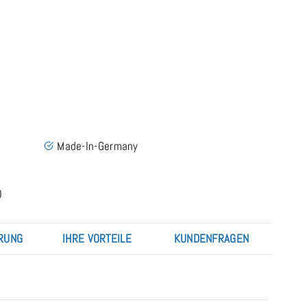
Bella Donna Standard Duo 1 Spannbettlaken für Mat
Made-In-Germany
0
RUNG
IHRE VORTEILE
KUNDENFRAGEN