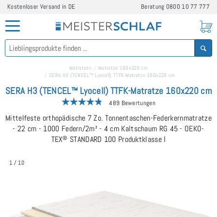
Kostenloser Versand in DE
Beratung
0800 10 77 777
Matratzen
Matratze 160x220 cm
SERA H3 (TENCEL™ Lyocell) TTFK-Matratze 160x220 cm
SERA H3 (TENCEL™ Lyocell) TTFK-Matratze 160x220 cm
489 Bewertungen
Mittelfeste orthopädische 7 Zo. Tonnentaschen-Federkernmatratze
- 22 cm - 1000 Federn/2m² - 4 cm Kaltschaum RG 45 - OEKO-
TEX
®
STANDARD 100 Produktklasse I
1
/
10