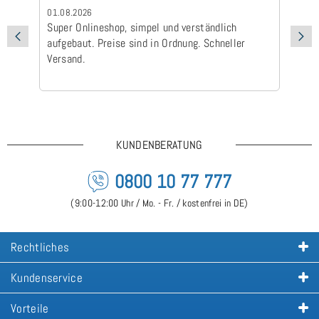
01.08.2026
24
Super Onlineshop, simpel und verständlich
Be
aufgebaut. Preise sind in Ordnung. Schneller
Ad
Versand.
Ic
Ge
is
KUNDENBERATUNG
0800 10 77 777
(9:00-12:00 Uhr / Mo. - Fr. / kostenfrei in DE)
Rechtliches
Kundenservice
Vorteile